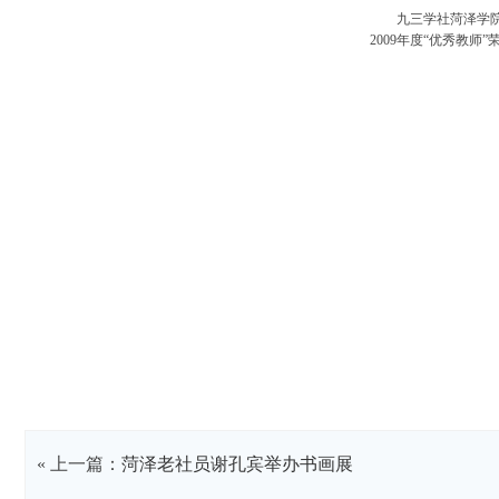
九三学社菏泽学
2009
年度“优秀教师”
« 上一篇：
菏泽老社员谢孔宾举办书画展