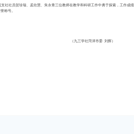
院支社社员
贺珍瑞、孟欣慧、朱永青三位教
师在教学和科研工作中勇于探索，工作成绩
荣誉称号。
（九三学社菏泽市委
刘辉）