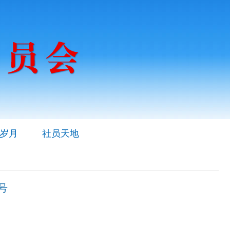
岁月
社员天地
号