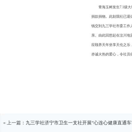
青海玉树发生
7.1
级大
捐款捐物。此刻我社已退
钱交到九三学社市委工作
亲。由此回想起在汶川地
应颐养天年坐享天伦之乐
赤诚火热的爱心，令社员
« 上一篇：
九三学社济宁市卫生一支社开展“心连心健康直通车