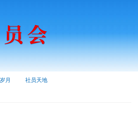
岁月
社员天地