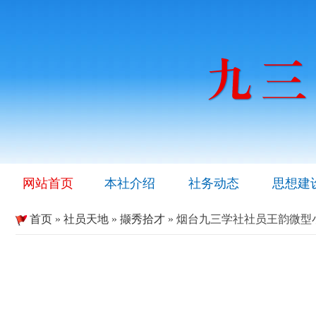
网站首页
本社介绍
社务动态
思想建
首页
»
社员天地
»
撷秀拾才
» 烟台九三学社社员王韵微型