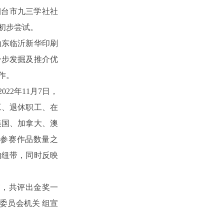
烟台市九三学社社
初步尝试。
山东临沂新华印刷
一步发掘及推介优
作。
22年11月7日，
工、退休职工、在
美国、加拿大、澳
参赛作品数量之
的纽带，同时反映
审，共评出金奖一
委员会机关 组宣