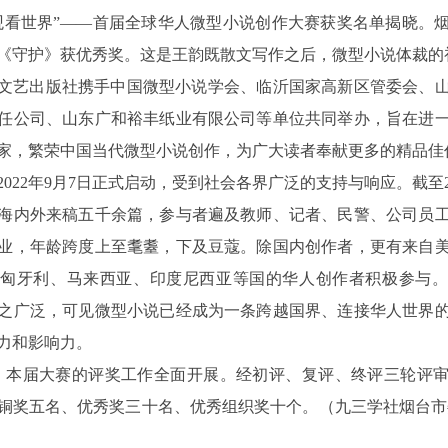
观看世界”——首届全球华人微型小说创作大赛获奖名单揭晓。
《守护》获优秀奖。这是王韵既散文写作之后，微型小说体裁的
文艺出版社携手中国微型小说学会、临沂国家高新区管委会、
任公司、山东广和裕丰纸业有限公司等单位共同举办，旨在进
家，繁荣中国当代微型小说创作，为广大读者奉献更多的精品佳
022年9月7日正式启动，受到社会各界广泛的支持与响应。截至20
海内外来稿五千余篇，参与者遍及教师、记者、民警、公司员
业，年龄跨度上至耄耋，下及豆蔻。除国内创作者，更有来自
、匈牙利、马来西亚、印度尼西亚等国的华人创作者积极参与。
之广泛，可见微型小说已经成为一条跨越国界、连接华人世界
力和影响力。
2月，本届大赛的评奖工作全面开展。经初评、复评、终评三轮评
铜奖五名、优秀奖三十名、优秀组织奖十个。（九三学社烟台市