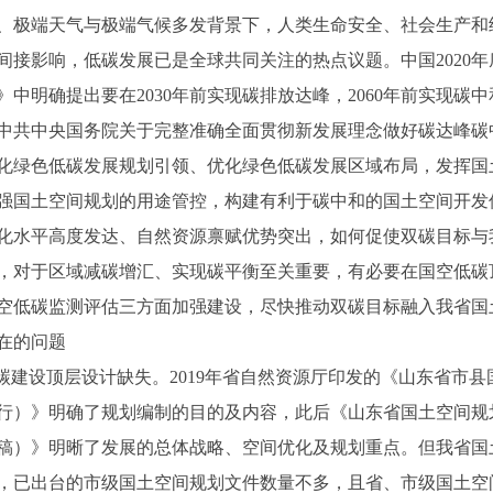
、极端天气与极端气候多发背景下，人类生命安全、社会生产和
间接影响，低碳发展已是全球共同关注的热点议题。中国2020
中明确提出要在2030年前实现碳排放达峰，2060年前实现碳中和
《中共中央国务院关于完整准确全面贯彻新发展理念做好碳达峰碳
化绿色低碳发展规划引领、优化绿色低碳发展区域布局，发挥国
强国土空间规划的用途管控，构建有利于碳中和的国土空间开发
化水平高度发达、自然资源禀赋优势突出，如何促使双碳目标与
，对于区域减碳增汇、实现碳平衡至关重要，有必要在国空低碳
空低碳监测评估三方面加强建设，尽快推动双碳目标融入我省国
在的问题
空低碳建设顶层设计缺失。2019年省自然资源厅印发的《山东省市
）》明确了规划编制的目的及内容，此后《山东省国土空间规划（20
稿）》明晰了发展的总体战略、空间优化及规划重点。但我省国
，已出台的市级国土空间规划文件数量不多，且省、市级国土空