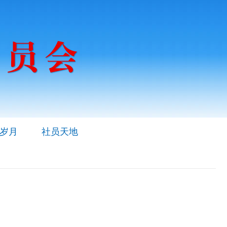
岁月
社员天地