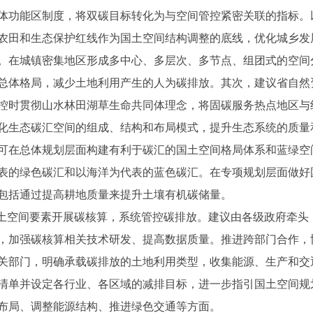
体功能区制度，将双碳目标转化为与空间管控紧密关联的指标。
农田和生态保护红线作为国土空间结构调整的底线，优化城乡发
。在城镇密集地区形成多中心、多层次、多节点、组团式的空间
总体格局，减少土地利用产生的人为碳排放。其次，建议省自然
控时贯彻山水林田湖草生命共同体理念，将固碳服务热点地区与
化生态碳汇空间的组成、结构和布局模式，提升生态系统的质量
可在总体规划层面构建有利于碳汇的国土空间格局体系和蓝绿空
表的绿色碳汇和以海洋为代表的蓝色碳汇。在专项规划层面做好
包括通过提高耕地质量来提升土壤有机碳储量。
于国土空间要素开展碳核算，系统管控碳排放。建议由各级政府牵头
，加强碳核算相关技术研发、提高数据质量。推进跨部门合作，
关部门，明确承载碳排放的土地利用类型，收集能源、生产和交
清单并设定各行业、各区域的减排目标，进一步指引国土空间规
布局、调整能源结构、推进绿色交通等方面。