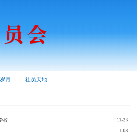
岁月
社员天地
11-23
学校
11-08