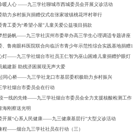
诊暖人心 ——九三学社聊城市西城委员会开展义诊活动
委助力乡村振兴捐赠仪式在张家坡镇桃花坪村举行
委青工委为“希望小屋”儿童关爱公益项目捐款
梦想扬帆——九三学社滨州市委举办高三学生心理调适专题讲座
、鲁南眼科医院联合向临沂市青少年示范性综合实践基地捐赠1000万教育
心灯——九三学社烟台市社员王仁智为巫山困难儿童捐赠护眼灯
员戴建新 助残济困展现无声大爱
 架起同心桥——九三学社龙口市基层委积极助力乡村振兴
三学社烟台市委员会在行动
抗疫一线的先锋——九三学社烟台市委员会全力支援核酸检测工作
青海刚察送光明
委开展“心系人民健康——九三健康基层行”大型义诊活动
兼程——烟台九三学社社员在行动（三）