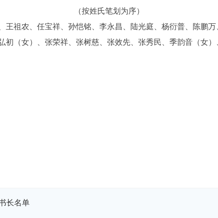
（按姓氏笔划为序）
、王祖农、任宝祥、孙恺铭、李永昌、陆光庭、杨衍普、陈鹏万
弘初（女）、张荣祥、张树慈、张效先、张秀民、季韵音（女）
书长名单