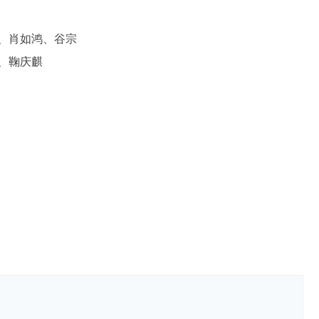
、肖如鸿、谷宗
、鞠庆麒