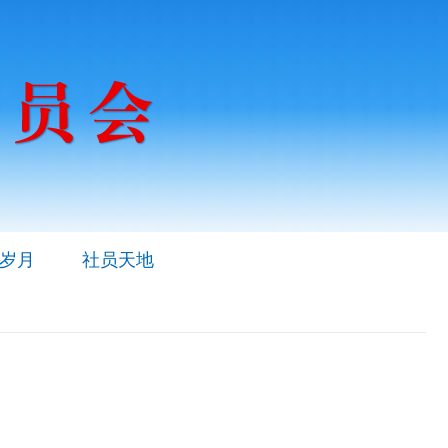
岁月
社员天地